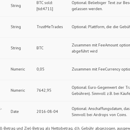
BTC sold:
Optional: Beliebiger Text zur Be
String
[tid:4711]
gelassen werden.
String
TrustMeTrades
Optional: Plattform, die die Gebü
Zusammen mit FeeAmount optiona
String
BTC
abgeführt wird
Numeric
0,05
Zusammen mit FeeCurrency optio
Optional: Euro-Gegenwert der Tra
Numeric
7642,95
Gebühren). Sinnvoll z.B. bei Käuf
s-
Optional: Anschaffungsdatum, das
Date
2016-08-04
Sinnvoll bei Airdrops von Coins.
-Betrag und Ziel-Betrag als Nettobetrag, d.h. Gebühr abgezogen, ausge