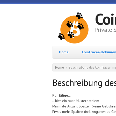
Skip to main content
Coi
Private 
Home
CoinTracer-Dokumen
You are here
Home
»
Beschreibung des CoinTracer-Im
Beschreibung des
Für Eilige...
...hier ein paar Musterdateien:
Minimale Anzahl Spalten (keine Gebühr
Etwas mehr Spalten (inkl. Angaben zu G