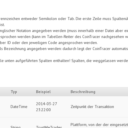
Trennzeichen entweder Semikolon oder Tab. Die erste Zeile muss Spaltenübe
st.
glischer Notation angegeben werden (muss innerhalb einer Datei aber einh
esprochen werden (kann im Tabellen-Reiter des CoinTracer nachgesehen w
 über ID oder den jeweiligen Code angesprochen werden.
s Bezeichnung angegeben werden: dadurch legt der CoinTracer automatisc
alle unten aufgeführten Spalten enthalten! Spalten, die weggelassen werde
Typ
Beispiel
Beschreibung
2014-03-27
DateTime
Zeitpunkt der Transaktion
23:22:00
Plattform, von der der eingeset
String
TrustMeTrades