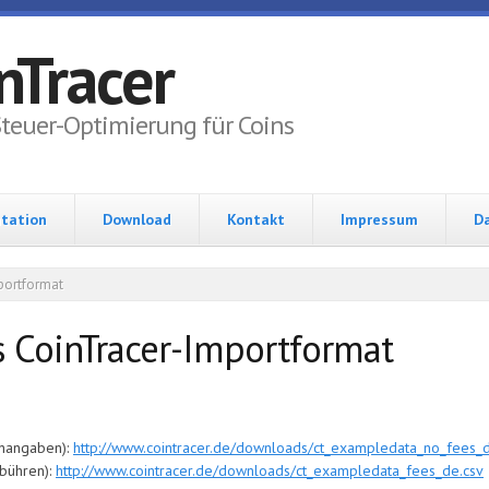
nTracer
Steuer-Optimierung für Coins
tation
Download
Kontakt
Impressum
D
portformat
 CoinTracer-Importformat
enangaben):
http://www.cointracer.de/downloads/ct_exampledata_no_fees_d
ebühren):
http://www.cointracer.de/downloads/ct_exampledata_fees_de.csv