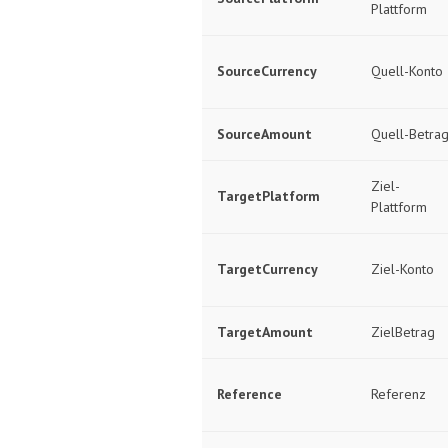
Plattform
SourceCurrency
Quell-Konto
SourceAmount
Quell-Betra
Ziel-
TargetPlatform
Plattform
TargetCurrency
Ziel-Konto
TargetAmount
ZielBetrag
Reference
Referenz