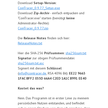
Download
Setup-Version:
CoinTracer_0.9.7.7_Setup.exe
Download
Zip-Archiv
- einfach entpacken und
"CoinTracer.exe" starten (benötigt
keine
Administrator-Rechte):
CoinTracer_0.9.7.7.zip
Die
Release Notes
finden sich hier:
ReleaseNotes.txt
Hier die SHA-256
Prüfsummen:
sha256sum.txt
Signatur
zur obigen Prüfsummendatei:
sha256sum.txt.asc
Signiert mit diesem
Schlüssel
(
info@cointracer.de
, RSA 4096 Bit):
EE22 9663
1FAC BFF2 035D 66A4 C2ED 1A1C B991 EE40
Kostet das was?
Nein. Das Programm ist in erster Linie zu meinem
persönlichen Nutzen entstanden, und befindet