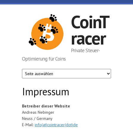
Skip to main content
CoinT
racer
Private Steuer-
Optimierung für Coins
Impressum
Betreiber dieser Website
Andreas Nebinger
Neuss / Germany
E-Mail:
info(at)cointracer(dot)de